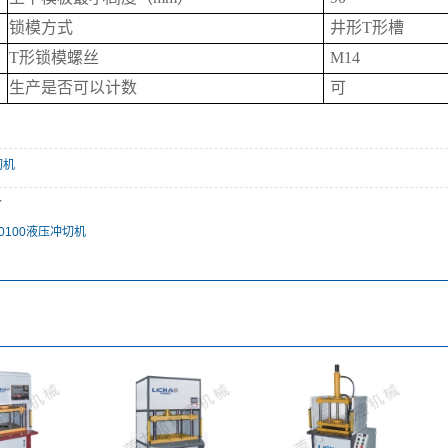
锁模方式
井形T形槽
T形锁模螺丝
M14
生产是否可以计数
可
切机
了
0100液压冲切机