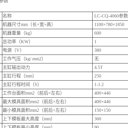
术参数
名称
LC-CQ-4060参数
机器尺寸mm（长×宽×高）
1100×780×1850
机器重量（kg）
600
总功率（KW）
1
电源（V）
380
工作气压（kg/ mm2）
无
主缸输出动力
4.5T
主缸行程（mm）
250
主缸行程时间（S）
1-1.2
工作台面积mm2（前后×左右）
400×446
最大模具面积mm2（前后×左右）
400×446
最小模具面积mm2（前后×左右）
150×150
上下模板最大高度（mm）
360
上下模板最小高度（mm）
90