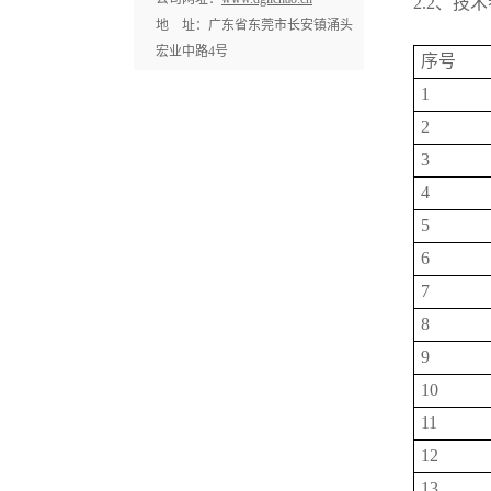
2.2、技
地 址：广东省东莞市长安镇涌头
宏业中路4号
序号
1
2
3
4
5
6
7
8
9
10
11
12
13