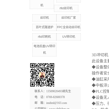
机
rfid丝印机
丝印机
丝印机厂家
百叶式隧道炉
FPC全自动丝印机
rfid印刷机
UV转印机
电池后盖UV转印
机
3D冲切机
此设备主要
◆设备整
操作者安
◆油缸采
◆中板淬
◆PLC
联系人：13509020493胡先生
电 话：0769-82600378
◆设备无
邮 箱：imdiml@163.com
◆压力、
公司网址：
www.dglichao.cn