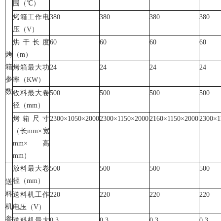
围（℃）
烤箱工作电
380
380
380
380
压（V）
烘干长度
60
60
60
60
烤
（m）
箱
烤箱最大功
24
24
24
24
参
率（KW）
数
收料最大卷
500
500
500
500
径（mm）
烤箱尺寸
2300×1050×2000
2300×1150×2000
2160×1150×2000
2300×1
（长mm×宽
mm×高
mm）
放料最大卷
500
500
500
500
径（mm）
送
料
送料机工作
220
220
220
220
机
电压（V）
参
送料机最大
0.3
0.3
0.3
0.3