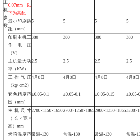
主
0.07mm以
机
下为高配
参
最小印刷跳
5
5
5
5
数
距（mm）
印刷主机工
380
380
380
380
作电压
（V）
主机最大功
2.5
2.5
2.5
2.5
率（KW）
工作气压
4月8日
4月8日
4月8日
4月8日
（kg/ cm
2
）
套色精度范
±0.05-0.1
±0.05-0.1
±0.05-0.15
±0.05-0
围（mm）
主机尺寸
2700×1150×1650
2700×1250×1865
2900×1350×1865
3200×1
（长×宽×
高）mm
烤箱温度范
常温-130
常温-130
常温-130
常温-1