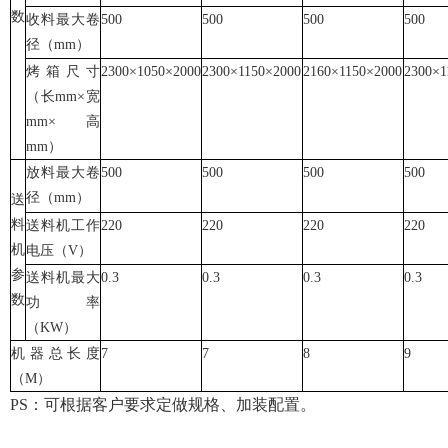
数
收料最大卷
500
500
500
500
径（mm）
烤箱尺寸
2300×1050×2000
2300×1150×2000
2160×1150×2000
2300×1
（长mm×宽
mm×高
mm）
放料最大卷
500
500
500
500
径（mm）
送
料
送料机工作
220
220
220
220
机
电压（V）
参
送料机最大
0.3
0.3
0.3
0.3
数
功率
（KW）
机器总长度
7
7
8
9
（M）
PS：可根据客户要求定做规格、加装配置。