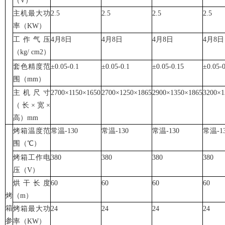
（V）
主机最大功
2.5
2.5
2.5
2.5
率（KW）
工作气压
4月8日
4月8日
4月8日
4月8日
（kg/ cm
2
）
套色精度范
±0.05-0.1
±0.05-0.1
±0.05-0.15
±0.05-0
围（mm）
主机尺寸
2700×1150×1650
2700×1250×1865
2900×1350×1865
3200×1
（长×宽×
高）mm
烤箱温度范
常温-130
常温-130
常温-130
常温-1
围（℃）
烤箱工作电
380
380
380
380
压（V）
烘干长度
60
60
60
60
烤
（m）
箱
烤箱最大功
24
24
24
24
参
率（KW）