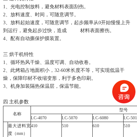
1、光电控制放料，避免材料表面刮伤。
2、放料速度、时间，可随意调节。
3、放料起始速度，可随意调节，起步频率从0开始慢慢上升
到运行，避免起步过快，造成 材料表面擦伤。
4、配有自动撕保护膜装置。
三 烘干机特性
1、循环热风干燥、温度可调、自动收卷。
2、此烤箱占地面积小，32-60米长度不等，可实现低温干
燥，保障印材不收缩变形，利于多色印刷。
3、机身加装隔热保温层，保温节能。
四 主机参数
型号
名称
LC-4070
LC-5070
LC-6080
LC-501
最大进料宽
410
510
610
510
度（mm）