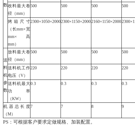
数
收料最大卷
500
500
500
500
径（mm）
烤箱尺寸
2300×1050×2000
2300×1150×2000
2160×1150×2000
2300×1
（长mm×宽
mm×高
mm）
放料最大卷
500
500
500
500
径（mm）
送
料
送料机工作
220
220
220
220
机
电压（V）
参
送料机最大
0.3
0.3
0.3
0.3
数
功率
（KW）
机器总长度
7
7
8
9
（M）
PS：可根据客户要求定做规格、加装配置。