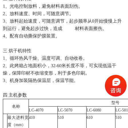
1、光电控制放料，避免材料表面刮伤。
2、放料速度、时间，可随意调节。
3、放料起始速度，可随意调节，起步频率从0开始慢慢上升
到运行，避免起步过快，造成 材料表面擦伤。
4、配有自动撕保护膜装置。
三 烘干机特性
1、循环热风干燥、温度可调、自动收卷。
2、此烤箱占地面积小，32-60米长度不等，可实现低温干
燥，保障印材不收缩变形，利于多色印刷。
3、机身加装隔热保温层，保温节能。
四 主机参数
型号
名称
LC-4070
LC-5070
LC-6080
LC-501
最大进料宽
410
510
610
510
度（mm）