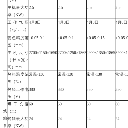
（V）
主机最大功
2.5
2.5
2.5
2.5
率（KW）
工作气压
4月8日
4月8日
4月8日
4月8日
（kg/ cm
2
）
套色精度范
±0.05-0.1
±0.05-0.1
±0.05-0.15
±0.05-0
围（mm）
主机尺寸
2700×1150×1650
2700×1250×1865
2900×1350×1865
3200×1
（长×宽×
高）mm
烤箱温度范
常温-130
常温-130
常温-130
常温-1
围（℃）
烤箱工作电
380
380
380
380
压（V）
烘干长度
60
60
60
60
烤
（m）
箱
烤箱最大功
24
24
24
24
参
率（KW）